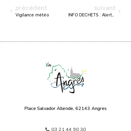
précédent
suivant
Précédent
Suiva
Vigilance météo
INFO DECHETS : Alerte canicule
Place Salvador Allende, 62143 Angres
03 21 44 90 30