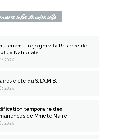
ières infos de votre ville
rutement : rejoignez la Réserve de
Police Nationale
ût 2026
aires d’été du S.I.A.M.B.
ût 2026
ification temporaire des
manences de Mme le Maire
ût 2026