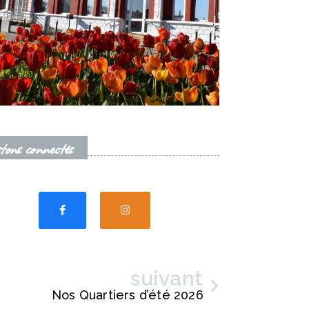
Sp
tons connectés
suivant
Suivant
Nos Quartiers d’été 2026