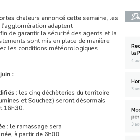
Dern
fortes chaleurs annoncé cette semaine, les
 l’agglomération adaptent
in de garantir la sécurité des agents et la
justements sont mis en place de manière
Rec
avec les conditions météorologiques
la 
4 ao
uin :
Hor
3 ao
ifiés
: les cinq déchèteries du territoire
laumines et Souchez) seront désormais
t 16h30.
Mod
per
3 ao
ée
: le ramassage sera
ée, à partir de 6h00.