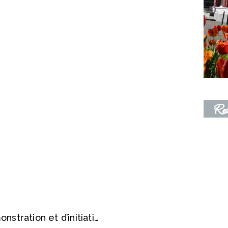
Res
Sport inclusif : après-midi de démonstration et d’initiation à la boccia