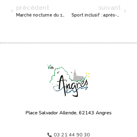
précédent
suivant
Précédent
Suiva
Marché nocturne du 13 juillet
Sport inclusif : après-midi de démonstration et d’initiation à la boccia
Place Salvador Allende, 62143 Angres
03 21 44 90 30