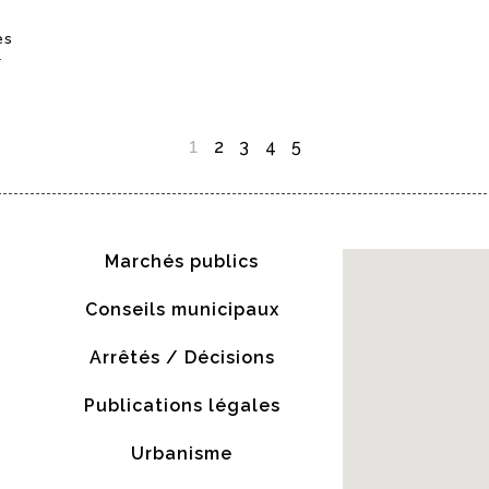
es
r
1
2
3
4
5
Marchés publics
Conseils municipaux
Arrêtés / Décisions
Publications légales
Urbanisme