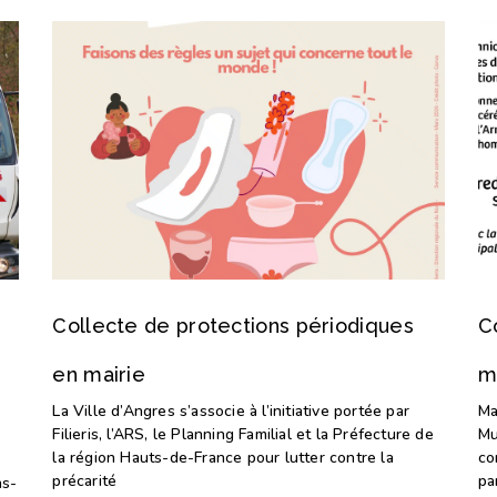
Collecte de protections périodiques
C
en mairie
m
La Ville d’Angres s’associe à l’initiative portée par
Ma
Filieris, l’ARS, le Planning Familial et la Préfecture de
Mu
la région Hauts-de-France pour lutter contre la
co
précarité
pa
ns-