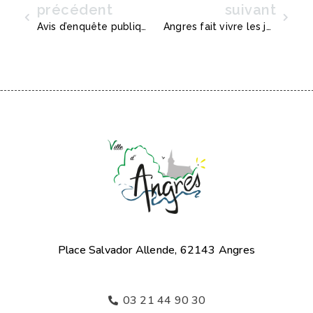
précédent
suivant
Précédent
Suiva
Avis d’enquête publique
Angres fait vivre les jeux !
Place Salvador Allende, 62143 Angres
03 21 44 90 30