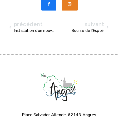
précédent
suivant
Précédent
Suiva
Installation d’un nouvel entrepreneur : GBND Services
Bourse de l’Espoir
Place Salvador Allende, 62143 Angres