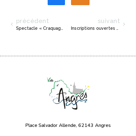
précédent
suivant
Précédent
Suiva
Spectacle « Craquage » à Angres !
Inscriptions ouvertes pour les Accueils de Loisirs !
Place Salvador Allende, 62143 Angres