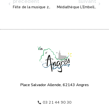
précédent
suivant
Précédent
Suiva
Fête de la musique 2026
Médiathèque L’Embellie – Période estivale
Place Salvador Allende, 62143 Angres
03 21 44 90 30