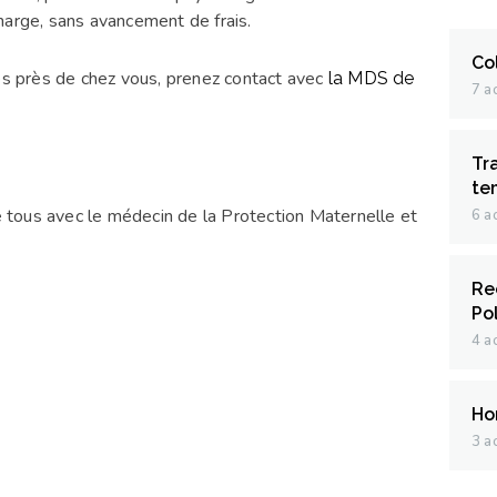
harge, sans avancement de frais.
Co
ées près de chez vous, prenez contact avec
la MDS de
7 a
Tr
te
tous avec le médecin de la Protection Maternelle et
6 a
Re
Po
4 a
Hor
3 a