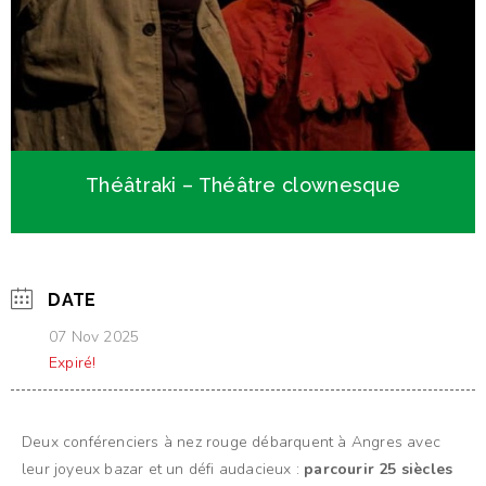
Théâtraki – Théâtre clownesque
DATE
07 Nov 2025
Expiré!
Deux conférenciers à nez rouge débarquent à Angres avec
leur joyeux bazar et un défi audacieux :
parcourir 25 siècles