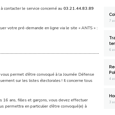
 à contacter le service concerné au
03.21.44.83.89
Co
7 a
er votre pré-demande en ligne via le site « ANTS » :
Tr
te
6 a
Re
Po
n vous permet d’être convoqué à la Journée Défense
4 a
uement sur les listes électorales ! Il concerne tous
Hor
s 16 ans, filles et garçons, vous devez effectuer
3 a
ous permettra en particulier d’être convoqué(e) à