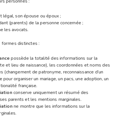
urs personnes :
 légal, son épouse ou époux ;
ndant (parents) de la personne concernée ;
e les avocats.
 formes distinctes :
sance
possède la totalité des informations sur la
e et lieu de naissance), les coordonnées et noms des
les (changement de patronyme, reconnaissance d’un
ire pour organiser un mariage, un pacs, une adoption, un
ionalité française.
iation
conserve uniquement un résumé des
 ses parents et les mentions marginales.
iation
ne montre que les informations sur la
ginales.