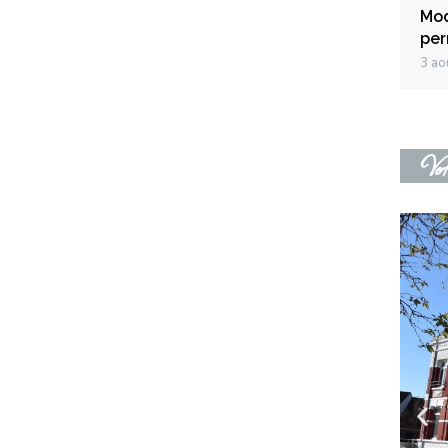
Mod
per
3 ao
Vot