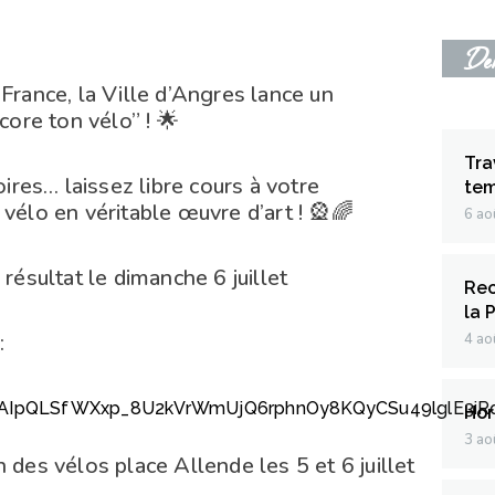
Dern
France, la Ville d’Angres lance un
core ton vélo” ! 🌟
Tra
oires… laissez libre cours à votre
tem
vélo en véritable œuvre d’art ! 🎡🌈
6 ao
 résultat le dimanche 6 juillet
Rec
la 
:
4 ao
1FAIpQLSfWXxp_8U2kVrWmUjQ6rphnOy8KQyCSu49lglE3iR
Hor
3 ao
 des vélos place Allende les 5 et 6 juillet