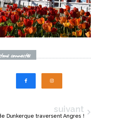
tons connectés
suivant
Suivant
 de Dunkerque traversent Angres !