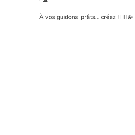
À vos guidons, prêts… créez ! 🚴‍♀️💫