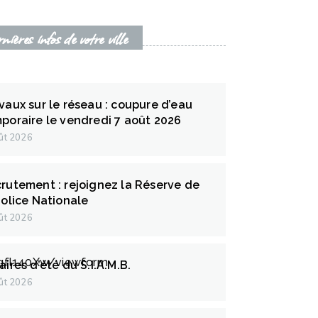
ières infos de votre ville
vaux sur le réseau : coupure d’eau
poraire le vendredi 7 août 2026
ût 2026
rutement : rejoignez la Réserve de
Police Nationale
ût 2026
qfl140Xw/viewform
aires d’été du S.I.A.M.B.
ût 2026