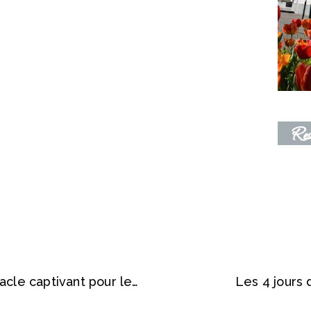
let 2026
Res
“Annette et les écrans” : un spectacle captivant pour les élèves de CP
Les 4 jours