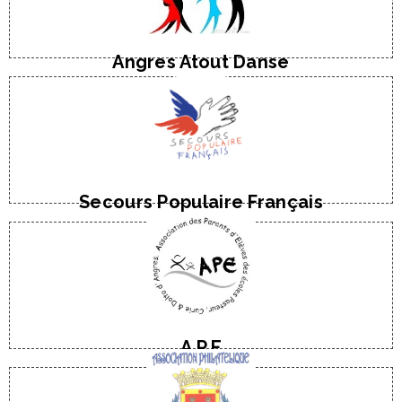
M. Yves LESART
Danse de salon pour adultes
Angres Atout Danse
Tel : 06 60 13 27 33
M. Patrick BASSEZ
Secours Populaire Français
E-Mail
Tel : 07 77 91 90 93
Mme Laetitia Ousmane
Ass. des parents d'élèves
A.P.E