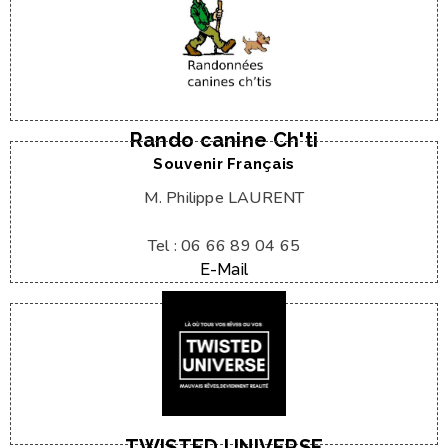
Web / Facebook
E-Mail
Tel : 06 11 76 09 19
M. Manuel HAULTCOEUR
Rando canine Ch'ti
Souvenir Français
M. Philippe LAURENT
Tel : 06 66 89 04 65
E-Mail
E-Mail
Tel : 07 49 48 61 60
Alexandre FERUGLIO
TWISTED UNIVERSE