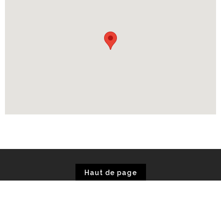
Haut de page
© Mairie de Angres - 2025 / Site Internet par
ODIIILE