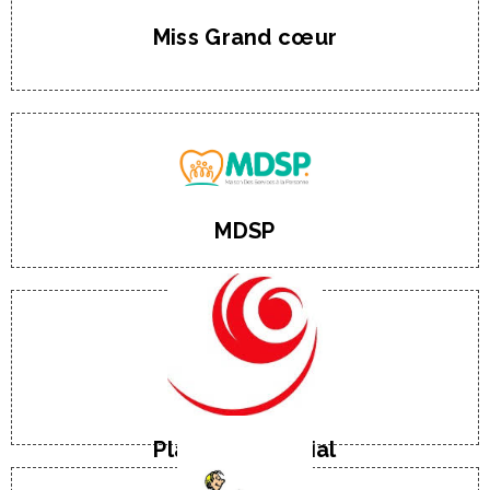
Tel : 06 59 31 49 12
Miss Grand cœur
Mme Jennifer DROUVIN
E-Mail
Tel : 03.21.29.19.00
Maison des Services à la Personne
MDSP
E-Mail
Tel : 09 52 75 61 41
Mme Nadine BAUDE
Planning familial