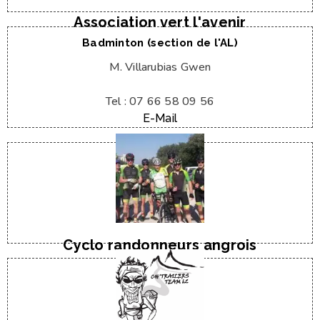
Association vert l'avenir
Badminton (section de l'AL)
M. Villarubias Gwen
Tel : 07 66 58 09 56
E-Mail
E-Mail
Tel : 06 83 38 54 28
M. Jean-Pierre Duporge
Cyclo randonneurs angrois
Web / Facebook
E-Mail
Tel : 06 28 37 58 84