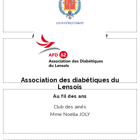
E-Mail
Tel : 06 82 65 70 17
M. M. Louis BOBER
Association philatélique
E-Mail
Tel : 06 62 28 96 93
M. Bernard DELLIS
Association des diabétiques du
Lensois
Au fil des ans
Club des ainés
Mme Noella JOLY