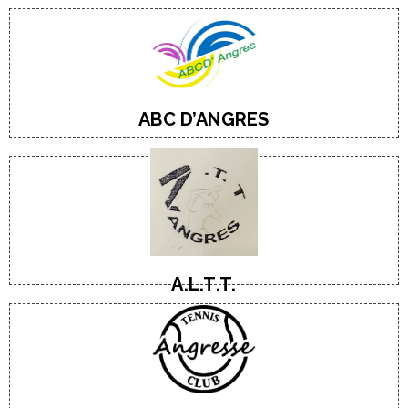
E-Mail
Tel : 03 21 29 19 00
Culture, Loisirs, Sports, Santé et bien être des ainés
ABC D’ANGRES​
E-Mail
Tel : 06 74 43 63 10
M. Patrick MORIZE
Tennis de table
A.L.T.T.
E-Mail
Tel : 06 87 68 08 61
M. Hubert Castelle