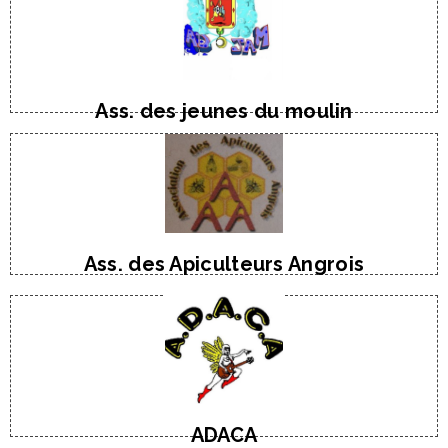
E-Mail
Tél : 06 09 09 0764
M. David LINDIO
Ass. des jeunes du moulin
E-mail
Tél : 06 08 79 14 61
M. Pierre Coupin
Ass. des Apiculteurs Angrois
Tel : 06 67 61 41 56
M. Patrick POUMAER
ADACA