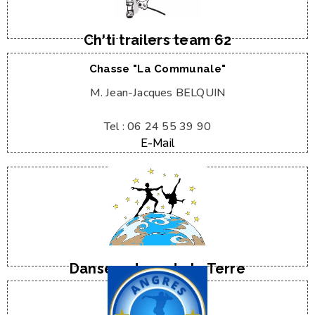
M. Christophe GALVAIRE
Ch'ti trailers team 62
Chasse "La Communale"
M. Jean-Jacques BELQUIN
Tel : 06 24 55 39 90
E-Mail
E-Mail
Cours de danse dès 4 ans
Danse autour de la Terre
E-Mail