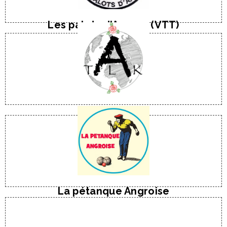
M. Manuel HAULTCOEUR
Les palots d'Angres (VTT)
Web / Facebook
E-Mail
Tel : 06 25 71 11 42
Mme Camille GALVAIRE
Talaka
Tel : 06 47 41 09 16
M. Jean-Marc Glorian
La pétanque Angroise
Web / Facebook
E-Mail