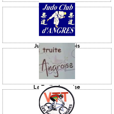
E-mail
Tel : 06 25 52 87 41
Mme DEWILDE
Judo Club Angrois
Tel : 07 87 77 33 46
M. Geoffrey REMUS
La Truite Angroise
E-Mail
Tel : 06 11 76 09 19